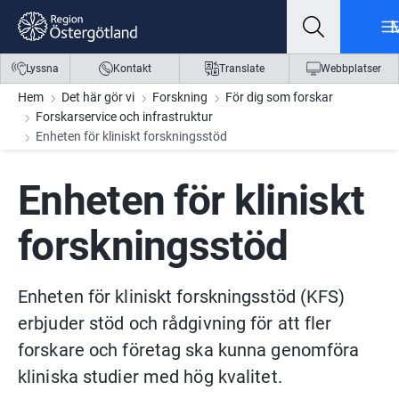
Gå till innehåll
Gå till meny
Gå till sidfot
Lyssna
Kontakt
Translate
Webbplatser
Hem
Det här gör vi
Forskning
För dig som forskar
Forskarservice och infrastruktur
Enheten för kliniskt forskningsstöd
Enheten för kliniskt 
forskningsstöd
Enheten för kliniskt forskningsstöd (KFS) 
erbjuder stöd och rådgivning för att fler 
forskare och företag ska kunna genomföra 
kliniska studier med hög kvalitet.