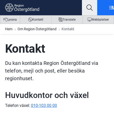
Gå till innehåll
Gå till meny
Gå till sidfot
Lyssna
Kontakt
Translate
Webbplatser
Hem
Om Region Östergötland
Kontakt
Kontakt
Du kan kontakta Region Östergötland via 
telefon, mejl och post, eller besöka 
regionhuset.
Huvudkontor och växel
Telefon växel: 
010-103 00 00