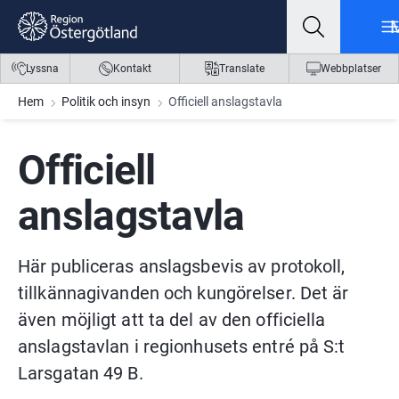
Gå till innehåll
Gå till meny
Gå till sidfot
Lyssna
Kontakt
Translate
Webbplatser
Hem
Politik och insyn
Officiell anslagstavla
Officiell 
anslagstavla
Här publiceras anslagsbevis av protokoll, 
tillkännagivanden och kungörelser. Det är 
även möjligt att ta del av den officiella 
anslagstavlan i regionhusets entré på S:t 
Larsgatan 49 B.