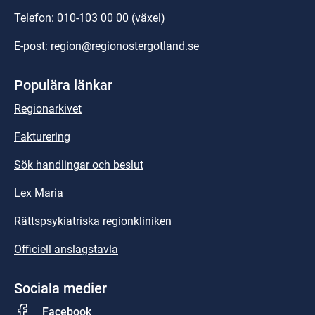
Telefon: 
010-103 00 00
 (växel)
E-post: 
region@regionostergotland.se
Populära länkar
Regionarkivet
Fakturering
Sök handlingar och beslut
Lex Maria
Rättspsykiatriska regionkliniken
Officiell anslagstavla
Sociala medier
Facebook