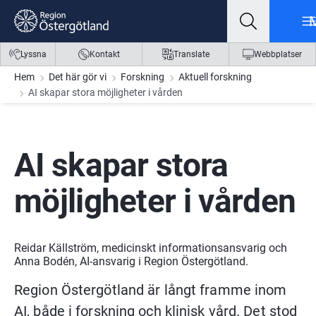
Gå till innehåll
Gå till meny
Gå till sidfot
Lyssna
Kontakt
Translate
Webbplatser
Hem
Det här gör vi
Forskning
Aktuell forskning
AI skapar stora möjligheter i vården
AI skapar stora 
möjligheter i vården
Reidar Källström, medicinskt informationsansvarig och
Anna Bodén, AI-ansvarig i Region Östergötland.
Region Östergötland är långt framme inom 
AI, både i forskning och klinisk vård. Det stod 