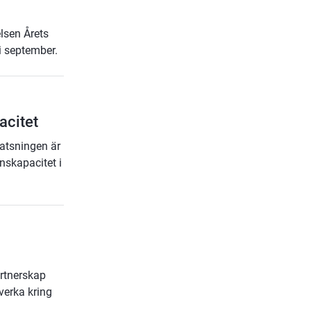
lsen Årets
 september.
acitet
Satsningen är
onskapacitet i
rtnerskap
verka kring