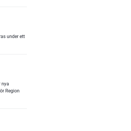
ras under ett
r nya
för Region