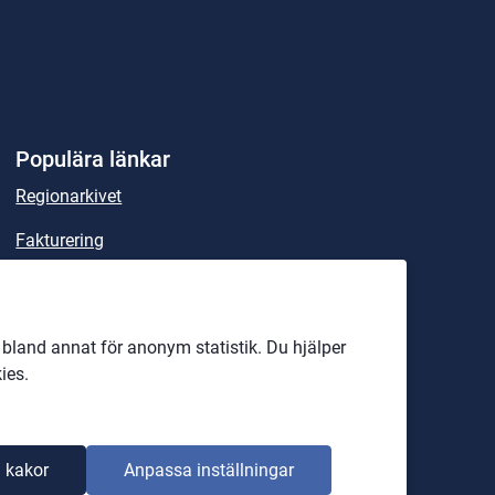
Populära länkar
Regionarkivet
Fakturering
Sök handlingar och beslut
Lex Maria
land annat för anonym statistik. Du hjälper
Rättspsykiatriska regionkliniken
ies.
Officiell anslagstavla
 kakor
Anpassa inställningar