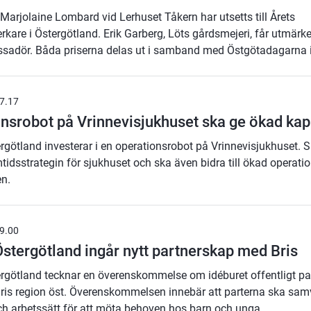
Marjolaine Lombard vid Lerhuset Tåkern har utsetts till Årets
kare i Östergötland. Erik Garberg, Löts gårdsmejeri, får utmärke
adör. Båda priserna delas ut i samband med Östgötadagarna i
7.17
nsrobot på Vrinnevisjukhuset ska ge ökad kap
rgötland investerar i en operationsrobot på Vrinnevisjukhuset. 
mtidsstrategin för sjukhuset och ska även bidra till ökad operati
en.
9.00
stergötland ingår nytt partnerskap med Bris
rgötland tecknar en överenskommelse om idéburet offentligt pa
ris region öst. Överenskommelsen innebär att parterna ska sam
ch arbetssätt för att möta behoven hos barn och unga.