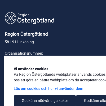
Region Östergötland
581 91 Linköping
Organisationsnummer:
23 21 00-0040
Telefon: 
010-103 00 00
 (växel)
Vi använder cookies
På Region Östergötlands webbplatser används cookies b
E-post: 
region@regionostergotland.se
oss att göra en bättre webbplats om du accepterar cook
Läs om cookies och hur vi använder dem
Godkänn nödvändiga kakor
Godkänn alla