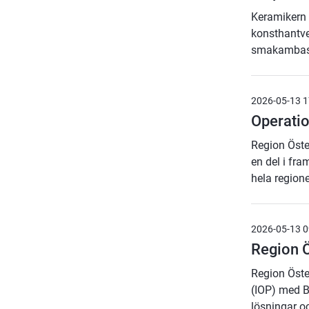
Keramikern 
konsthantver
smakambass
2026-05-13 1
Operatio
Region Öste
en del i fra
hela region
2026-05-13 0
Region Ö
Region Öste
(IOP) med B
lösningar o