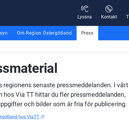
Lyssna
Kontakt
T
nsyn
Om Region Östergötland
Press
ssmaterial
s regionens senaste pressmeddelanden. I vårt 
 hos Via TT hittar du fler pressmeddelanden, 
ppgifter och bilder som är fria för publicering.
Länk till annan webbplats.
rgötland hos ViaTT