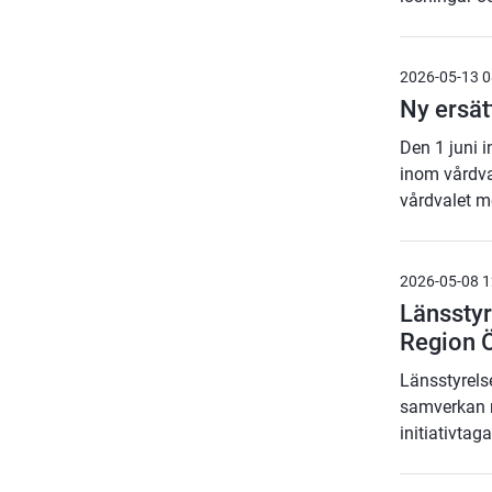
2026-05-13 0
Ny ersät
Den 1 juni 
inom vårdva
vårdvalet m
2026-05-08 1
Länssty
Region Ö
Länsstyrels
samverkan m
initiativta