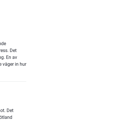
nde
ress. Det
ng. En av
 väger in hur
ot. Det
ötland