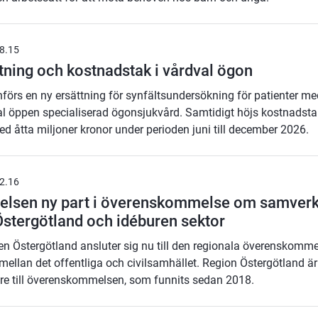
8.15
tning och kostnadstak i vårdval ögon
införs en ny ersättning för synfältsundersökning för patienter 
l öppen specialiserad ögonsjukvård. Samtidigt höjs kostnadst
ed åtta miljoner kronor under perioden juni till december 2026.
2.16
relsen ny part i överenskommelse om samver
stergötland och idéburen sektor
en Östergötland ansluter sig nu till den regionala överenskomm
ellan det offentliga och civilsamhället. Region Östergötland är
gare till överenskommelsen, som funnits sedan 2018.