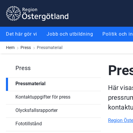
Gå till innehåll
Gå till meny
Gå till sidfot
Det här gör vi
Jobb och utbildning
Politik och i
Hem
Press
Pressmaterial
Pre
Press
Pressmaterial
Här visa
pressrum
Kontaktuppgifter för press
kontaktu
Olycksfallsrapporter
Region Öste
Fototillstånd