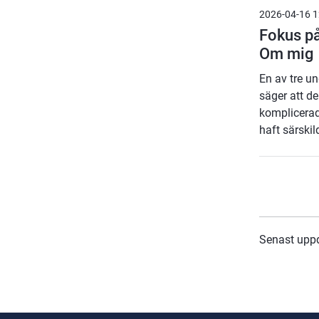
2026-04-16 1
Fokus på
Om mig
En av tre un
säger att de
komplicera
haft särski
Senast upp