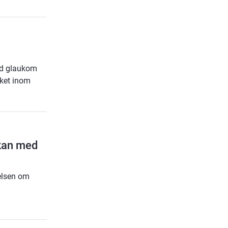
med glaukom
aket inom
kan med
elsen om