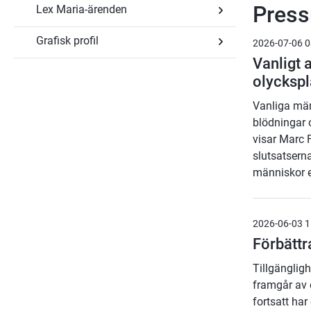
Pres
Lex Maria-ärenden
Grafisk profil
Undersidor
2026-07-06 0
för
Vanligt 
Lex
Undersidor
Maria-
olyckspl
för
ärenden
Grafisk
Vanliga män
profil
blödningar o
visar Marc F
slutsatsern
människor e
2026-06-03 1
Förbättr
Tillgängligh
framgår av 
fortsatt ha