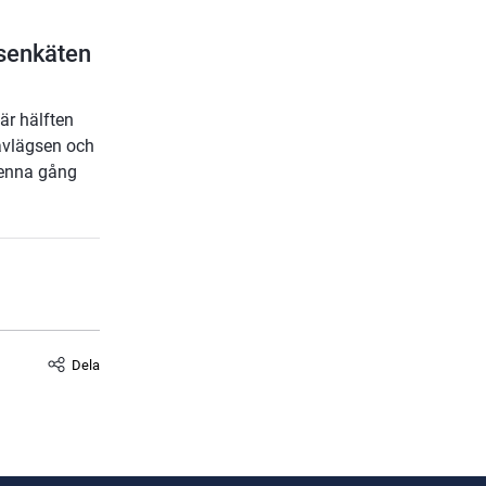
msenkäten
är hälften
s avlägsen och
denna gång
Dela