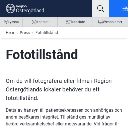
Gå till innehåll
Gå till meny
Gå till sidfot
Lyssna
Kontakt
Translate
Webbplatser
Hem
Press
Fototillstånd
Fototillstånd
Om du vill fotografera eller filma i Region 
Östergötlands lokaler behöver du ett 
fototillstånd.
Detta av hänsyn till patientsekretessen och anhörigas och 
andra besökares integritet. Tillstånd ges muntligt av 
berörd verksamhetschef eller motsvarande. Vid frågor är 