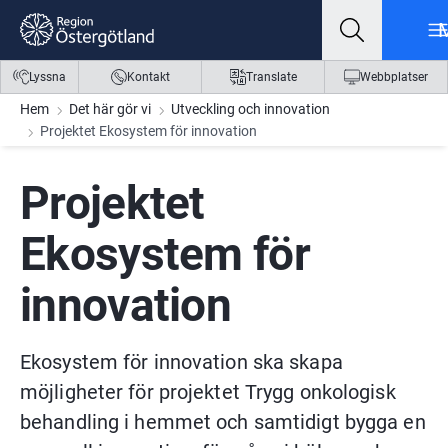
Gå till innehåll
Gå till meny
Gå till sidfot
Lyssna
Kontakt
Translate
Webbplatser
Hem
Det här gör vi
Utveckling och innovation
Projektet Ekosystem för innovation
Projektet 
Ekosystem för 
innovation
Ekosystem för innovation ska skapa 
möjligheter för projektet Trygg onkologisk 
behandling i hemmet och samtidigt bygga en 