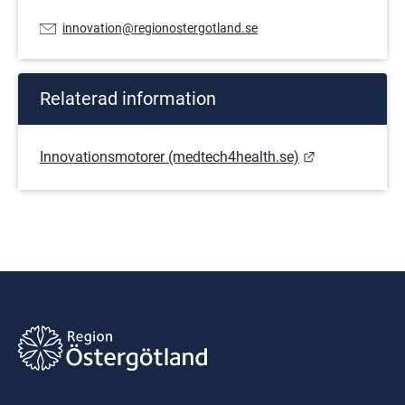
E-
innovation@regionostergotland.se
postadress:
Relaterad information
Länk till ann
Innovationsmotorer (medtech4health.se)