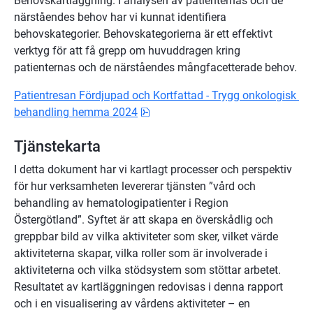
Behovskartläggning. I analysen av patienternas och de 
närståendes behov har vi kunnat identifiera 
behovskategorier. Behovskategorierna är ett effektivt 
verktyg för att få grepp om huvuddragen kring 
patienternas och de närståendes mångfacetterade behov.
Patientresan Fördjupad och Kortfattad - Trygg onkologisk 
pdf, 35.4 MB.
behandling hemma 2024
Tjänstekarta
I detta dokument har vi kartlagt processer och perspektiv 
för hur verksamheten levererar tjänsten ”vård och 
behandling av hematologipatienter i Region 
Östergötland”. Syftet är att skapa en överskådlig och 
greppbar bild av vilka aktiviteter som sker, vilket värde 
aktiviteterna skapar, vilka roller som är involverade i 
aktiviteterna och vilka stödsystem som stöttar arbetet. 
Resultatet av kartläggningen redovisas i denna rapport 
och i en visualisering av vårdens aktiviteter – en 