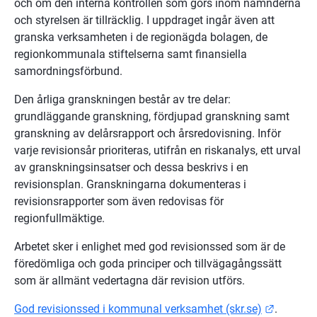
och om den interna kontrollen som görs inom nämnderna 
och styrelsen är tillräcklig. I uppdraget ingår även att 
granska verksamheten i de regionägda bolagen, de 
regionkommunala stiftelserna samt finansiella 
samordningsförbund.
Den årliga granskningen består av tre delar: 
grundläggande granskning, fördjupad granskning samt 
granskning av delårsrapport och årsredovisning. Inför 
varje revisionsår prioriteras, utifrån en riskanalys, ett urval 
av granskningsinsatser och dessa beskrivs i en 
revisionsplan. Granskningarna dokumenteras i 
revisionsrapporter som även redovisas för 
regionfullmäktige.
Arbetet sker i enlighet med god revisionssed som är de 
föredömliga och goda principer och tillvägagångssätt 
som är allmänt vedertagna där revision utförs.
Länk til
God revisionssed i kommunal verksamhet (skr.se)
.