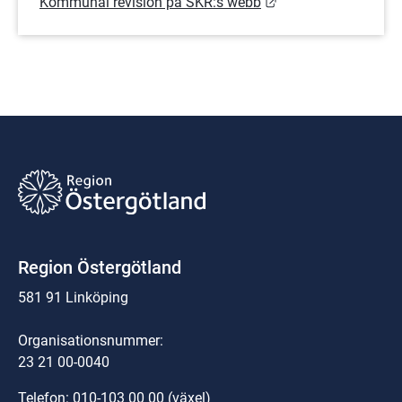
Länk till annan web
Kommunal revision på SKR:s webb
Region Östergötland
581 91 Linköping
Organisationsnummer:
23 21 00-0040
Telefon: 
010-103 00 00
 (växel)