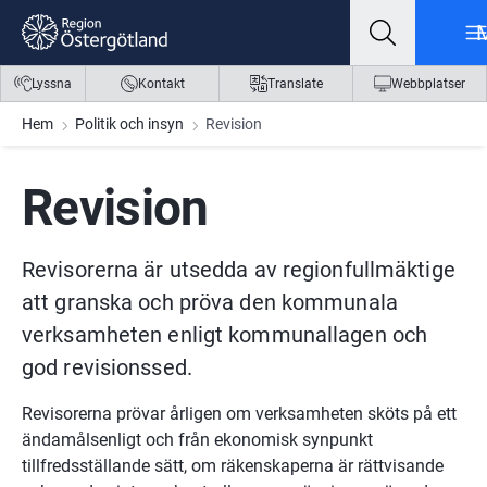
Gå till innehåll
Gå till meny
Gå till sidfot
Lyssna
Kontakt
Translate
Webbplatser
Hem
Politik och insyn
Revision
Revision
Revisorerna är utsedda av regionfullmäktige 
att granska och pröva den kommunala 
verksamheten enligt kommunallagen och 
god revisionssed.
Revisorerna prövar årligen om verksamheten sköts på ett 
ändamålsenligt och från ekonomisk synpunkt 
tillfredsställande sätt, om räkenskaperna är rättvisande 