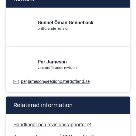
Gunnel Öman Gennebäck
ordförande revision
Per Jameson
vice ordförande revision
E-
per.jameson@regionostergotland.se
postadress:
Relaterad information
Länk till annan webb
Handlingar och revisionsrapporter