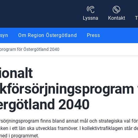
Lyssna
Kontakt
T
nsyn
Om Region Östergötland
Press
gsprogram för Östergötland 2040
onalt 
ikförsörjningsprogram f
ergötland 2040
försörjningsprogram finns bland annat mål och strategiska val för 
fiken i ett län ska utvecklas framöver. I kollektivtrafiklagen står 
med i programmet.