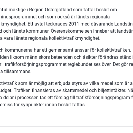
onfullmäktige i Region Östergötland som fattar beslut om 
rjningsprogrammet och som också är länets regionala 
afikmyndighet. Ett avtal tecknades 2011 med dåvarande Landsting
d och länets kommuner. Överenskommelsen innebar att landstin
a vara länets regionala kollektivtrafikmyndighet.
h kommunerna har ett gemensamt ansvar för kollektivtrafiken. 
den liksom människors beteenden och åsikter förändras ständig
r i trafikförsörjningsprogrammet reglebundet ses över. Det gör r
 tillsammans.
ktivtrafik som är möjlig att erbjuda styrs av vilka medel som är av
dget. Trafiken finansieras av skattemedel och biljettintäkter. Nä
lla delar i processen tas ett förslag till trafikförsörjningsprogram 
remiss för synpunkter innan beslut fattas.