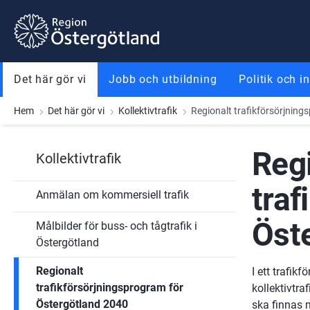
Gå till innehåll
Gå till meny
Gå till sidfot
Det här gör vi
Jobb och utbildning
Politik och i
Hem
Det här gör vi
Kollektivtrafik
Regionalt trafikförsörjnin
Regi
Kollektivtrafik
traf
Anmälan om kommersiell trafik
Öst
Målbilder för buss- och tågtrafik i
Östergötland
Regionalt
I ett trafik
trafikförsörjningsprogram för
kollektivtra
Östergötland 2040
ska finnas 