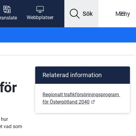
Sök
Meny
Webbplatser
ranslate
Relaterad information
ör 
Regionalt trafikförsörjningsprogram 
Länk till annan web
för Östergötland 2040
hur 
det vad som 