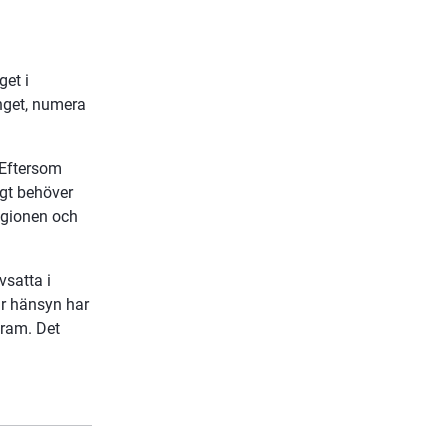
et i 
get, numera 
Eftersom 
t behöver 
egionen och 
satta i 
r hänsyn har 
fram. Det 