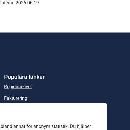
daterad 
2026-06-19
Populära länkar
Regionarkivet
Fakturering
Sök handlingar och beslut
Lex Maria
land annat för anonym statistik. Du hjälper