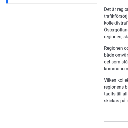
Det är regi
trafikförsö
kollektivtr
Östergötlan
regionen, sk
Regionen oc
både omvärl
det som stå
kommunerna
Vilken kolle
regionens bu
tagits till a
skickas på 