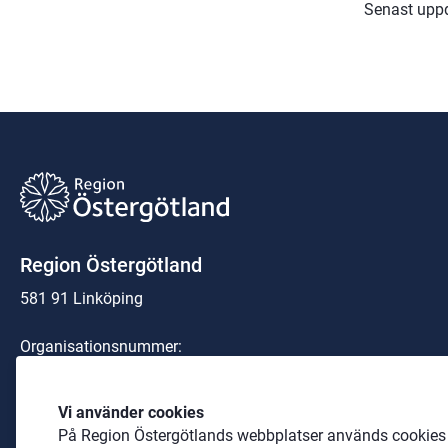
Senast upp
Region Östergötland
581 91 Linköping
Organisationsnummer:
23 21 00-0040
Telefon: 
010-103 00 00
 (växel)
Vi använder cookies
På Region Östergötlands webbplatser används cookies b