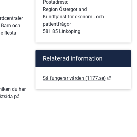
Postadress:
Region Östergötland
Kundtjänst för ekonomi- och 
dcentraler 
patientfrågor
 Barn och 
581 85 Linköping
 flesta 
nan webbplats.
Relaterad information
.
Länk till a
Så fungerar vården (1177.se)
iken du har 
ktsida på 
nan webbplats.