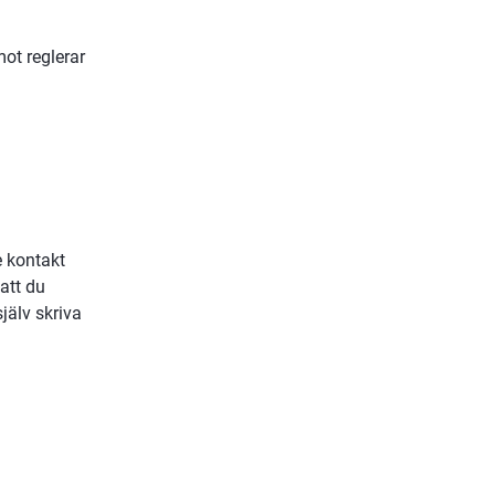
t reglerar 
 kontakt 
tt du 
älv skriva 