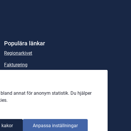
Populära länkar
Regionarkivet
Fakturering
Sök handlingar och beslut
Lex Maria
land annat för anonym statistik. Du hjälper
Rättspsykiatriska regionkliniken
ies.
Officiell anslagstavla
 kakor
Anpassa inställningar