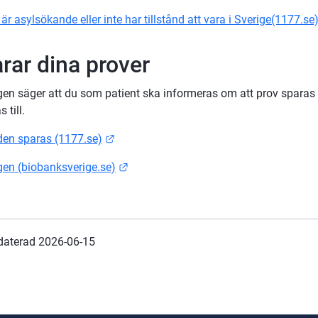
r asylsökande eller inte har tillstånd att vara i Sverige(1177.se
arar dina prover
en säger att du som patient ska informeras om att prov sparas 
 till.
Länk till annan webbplats.
rden sparas (1177.se)
Länk till annan webbplats.
en (biobanksverige.se)
daterad 
2026-06-15