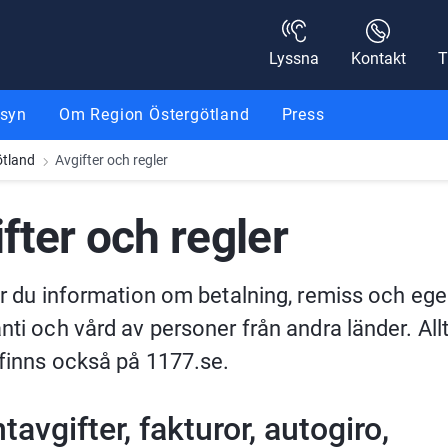
Lyssna
Kontakt
T
nsyn
Om Region Östergötland
Press
ötland
Avgifter och regler
fter och regler
ar du information om betalning, remiss och ege
nti och vård av personer från andra länder. Allt
 finns också på 1177.se.
tavgifter, fakturor, autogiro, 