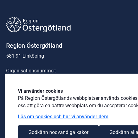
Region Östergötland
581 91 Linköping
Organisationsnummer:
23 21 00-0040
Telefon: 
010-103 00 00
 (växel)
Vi använder cookies
På Region Östergötlands webbplatser används cookies b
E-post: 
region@regionostergotland.se
oss att göra en bättre webbplats om du accepterar cook
Läs om cookies och hur vi använder dem
Godkänn nödvändiga kakor
Godkänn alla