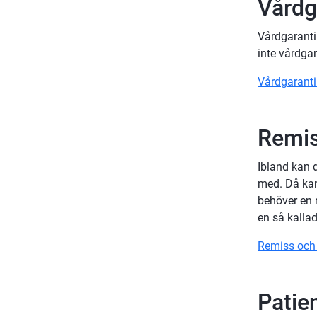
Vårdg
för
Nationell
högspecialiserad
Vårdgarantin
vård
inte vårdgar
Vårdgaranti
Remis
Ibland kan 
med. Då kan
behöver en m
en så kalla
Remiss och
Patie