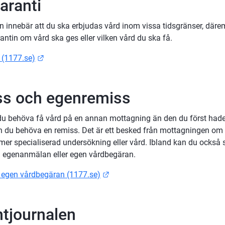
aranti
 innebär att du ska erbjudas vård inom vissa tidsgränser, däremo
antin om vård ska ges eller vilken vård du ska få.
Länk till annan webbplats.
 (1177.se)
s och egenremiss
du behöva få vård på en annan mottagning än den du först hade
 du behöva en remiss. Det är ett besked från mottagningen om a
er specialiserad undersökning eller vård. Ibland kan du också sj
d egenanmälan eller egen vårdbegäran.
Länk till annan webbplats.
 egen vårdbegäran (1177.se)
ntjournalen