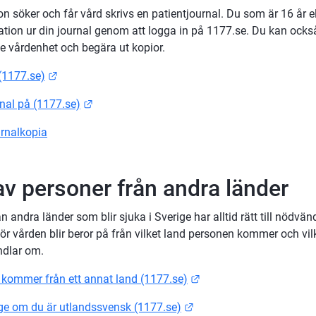
n söker och får vård skrivs en patientjournal. Du som är 16 år ell
ation ur din journal genom att logga in på 1177.se. Du kan ocks
ive vårdenhet och begära ut kopior.
Länk till annan webbplats.
 (1177.se)
Länk till annan webbplats.
rnal på (1177.se)
urnalkopia
av personer från andra länder
n andra länder som blir sjuka i Sverige har alltid rätt till nödvän
r vården blir beror på från vilket land personen kommer och vilk
ndlar om.
Länk till annan webbpla
kommer från ett annat land (1177.se)
Länk till annan webbplat
ige om du är utlandssvensk (1177.se)