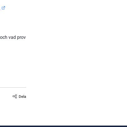
Länk till annan webbplats.
)
och vad prov 
Dela