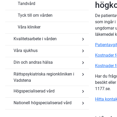
högko
Tandvård
Tyck till om vården
De patienta
som ingår i
Våra kliniker
ungdomar und
läkemedel k
Kvalitetsarbete i vården
Patientavgi
Våra sjukhus
Undersidor
Kostnader f
för
Kvalitetsarbete
Din och andras hälsa
Undersidor
i
Kostnader f
för
vården
Våra
Rättspsykiatriska regionkliniken i
Undersidor
sjukhus
Har du frågo
för
Vadstena
besökt elle
Din
Undersidor
och
1177.se.
Högspecialiserad vård
för
andras
Rättspsykiatriska
hälsa
Hitta kontak
regionkliniken
Nationell högspecialiserad vård
i
Undersidor
Vadstena
för
Högspecialiserad
Undersidor
vård