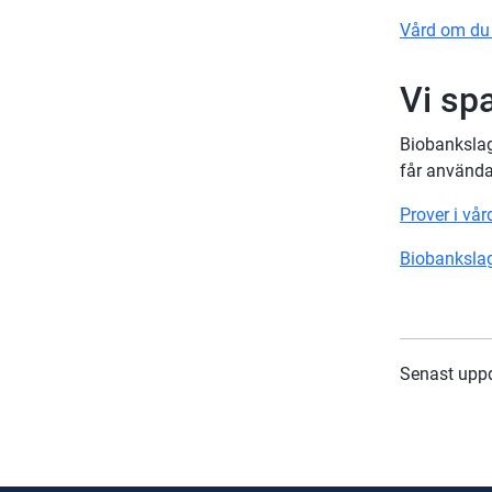
Vård om du ä
Vi sp
Biobankslag
får användas
Prover i vå
Biobankslag
Senast upp