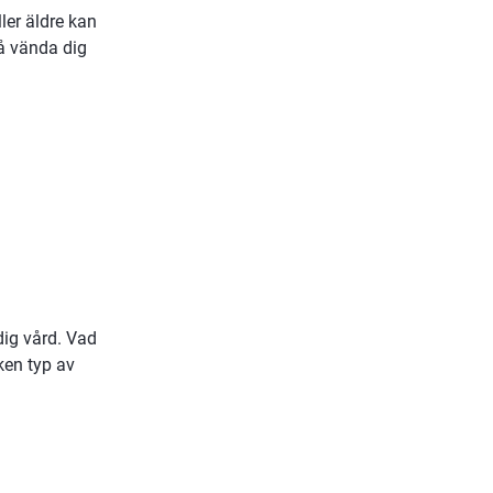
er äldre kan 
å vända dig 
dig vård. Vad 
en typ av 
ts.
s.