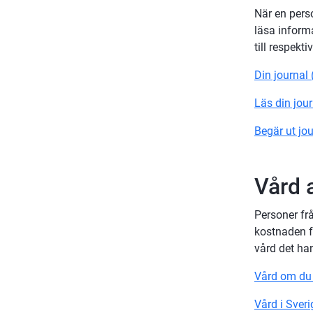
När en perso
läsa inform
till respekt
Din journal
Läs din jou
Begär ut jo
Vård 
Personer frå
kostnaden fö
vård det ha
Vård om du 
Vård i Sver