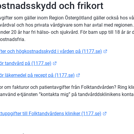
stnadsskydd och frikort
vgifter som gäller inom Region Östergötland gäller också hos vår
 vårdval och hos privata vårdgivare som har avtal med regionen.
er 20 år har fri hälso- och sjukvård. För barn upp till 18 år är de
ostnadsfria.
Länk till an
fter och högkostnadsskydd i vården på (1177.se)
Länk till annan webbplats.
ör tandvård på (1177.se)
Länk till annan webbplats
ör läkemedel på recept på (1177.se)
r om fakturor och patientavgifter från Folktandvården? Ring klin
r använd e-tjänsten ”kontakta mig” på tandvårddsklinikens konta
Länk till an
tuppgifter till Folktandvårdens kliniker (1177.se)