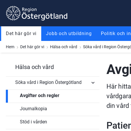
Gå till innehåll
Gå till meny
Gå till sidfot
Det här gör vi
Jobb och utbildning
Politik och i
Hem
Det här gör vi
Hälsa och vård
Söka vård i Region Österg
Avgi
Hälsa och vård
Söka vård i Region Östergötland
Här hitt
vårdgara
Avgifter och regler
Undersidor
för
din vård
Söka
Journalkopia
vård i
Region
Östergötland
Stöd i vården
Patien