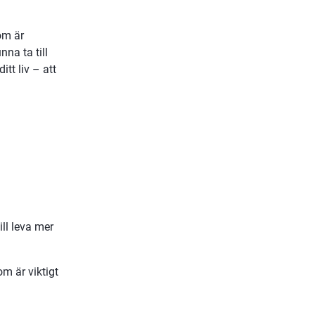
m är 
na ta till 
t liv – att 
ll leva mer 
 är viktigt 