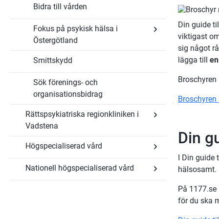
Våra
Bidra till vården
Undersidor
sjukhus
för
Din
Din guide t
Fokus på psykisk hälsa i
och
viktigast om
andras
Östergötland
hälsa
sig något rå
Undersidor
lägga till 
en
Smittskydd
för
Fokus
på
Broschyren D
Sök förenings- och
psykisk
hälsa
organisationsbidrag
Broschyren D
i
Östergötland
Rättspsykiatriska regionkliniken i
Vadstena
Din gu
Undersidor
Högspecialiserad vård
för
Rättspsykiatriska
I Din guide 
regionkliniken
Nationell högspecialiserad vård
i
hälsosamt.
Undersidor
Vadstena
för
Högspecialiserad
På 1177.se k
Undersidor
vård
för
för du ska 
Nationell
högspecialiserad