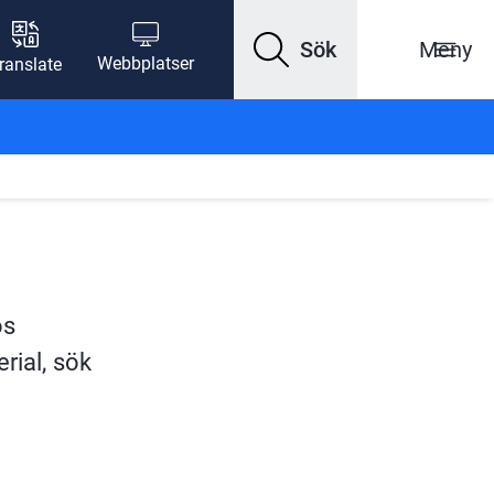
Sök
Meny
Webbplatser
ranslate
s 
ial, sök 