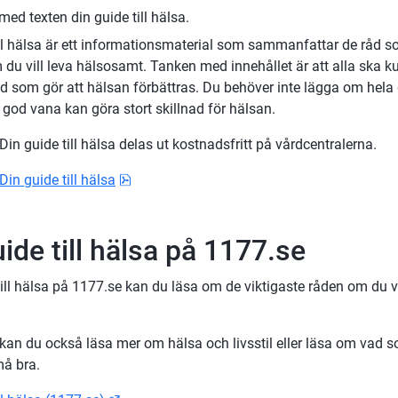
ill hälsa är ett informationsmaterial som sammanfattar de råd so
 du vill leva hälsosamt. Tanken med innehållet är att alla ska kun
d som gör att hälsan förbättras. Du behöver inte lägga om hela dit
 god vana kan göra stort skillnad för hälsan.
in guide till hälsa delas ut kostnadsfritt på vårdcentralerna.
pdf, 4.6 MB.
in guide till hälsa
ide till hälsa på 1177.se
till hälsa på 1177.se kan du läsa om de viktigaste råden om du vi
an du också läsa mer om hälsa och livsstil eller läsa om vad som
må bra.