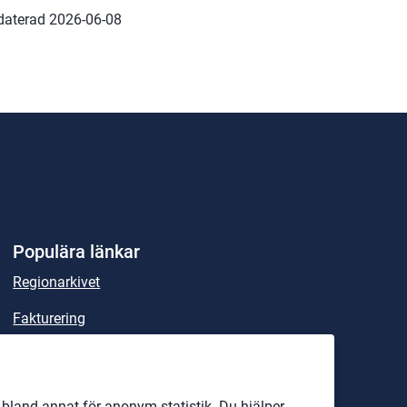
daterad 
2026-06-08
Populära länkar
Regionarkivet
Fakturering
Sök handlingar och beslut
Lex Maria
land annat för anonym statistik. Du hjälper