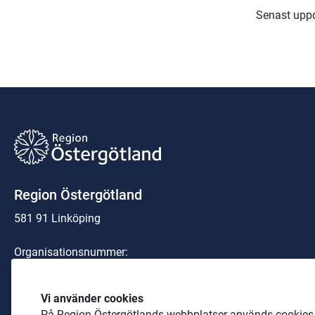
Senast upp
Region Östergötland
581 91 Linköping
Organisationsnummer:
23 21 00-0040
Telefon: 
010-103 00 00
 (växel)
Vi använder cookies
På Region Östergötlands webbplatser används cookies b