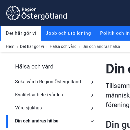
Gå till innehåll
Gå till meny
Gå till sidfot
Det här gör vi
Jobb och utbildning
Politik och i
Hem
Det här gör vi
Hälsa och vård
Din och andras hälsa
Din 
Hälsa och vård
Söka vård i Region Östergötland
Tillsamm
människo
Kvalitetsarbete i vården
Undersidor
för
förening
Söka
Våra sjukhus
Undersidor
vård i
för
Region
Kvalitetsarbete
Östergötland
Din och andras hälsa
Din gu
Undersidor
i
för
vården