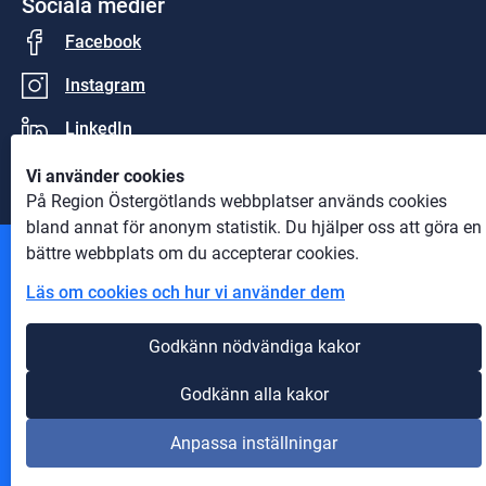
Sociala medier
Facebook
Instagram
LinkedIn
Vi använder cookies
På Region Östergötlands webbplatser används cookies
bland annat för anonym statistik. Du hjälper oss att göra en
bättre webbplats om du accepterar cookies.
Andra webbplatser
Läs om cookies och hur vi använder dem
Information om cookies
Godkänn nödvändiga kakor
Till 1177
Om webbplatsen
Godkänn alla kakor
Tillgänglighet på webbplatsen
Anpassa inställningar
Innehåll A-Ö