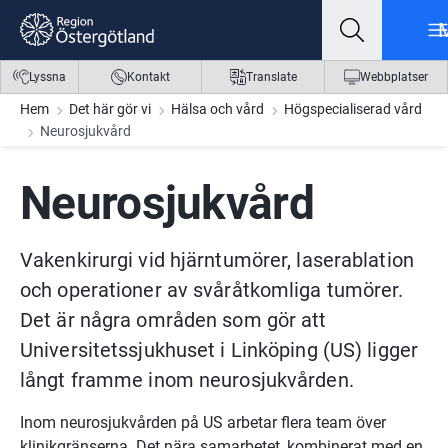
Gå till innehåll
Gå till meny
Gå till sidfot
Lyssna
Kontakt
Translate
Webbplatser
Hem
Det här gör vi
Hälsa och vård
Högspecialiserad vård
Neurosjukvård
Neurosjukvård
Vakenkirurgi vid hjärntumörer, laserablation 
och operationer av svåråtkomliga tumörer. 
Det är några områden som gör att 
Universitetssjukhuset i Linköping (US) ligger 
långt framme inom neurosjukvården.
Inom neurosjukvården på US arbetar flera team över 
klinikgränserna. Det nära samarbetet, kombinerat med en 