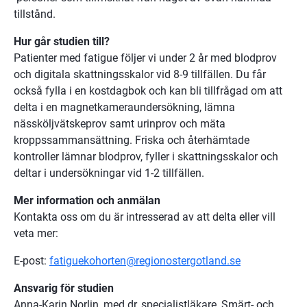
tillstånd.
Hur går studien till?
Patienter med fatigue följer vi under 2 år med blodprov 
och digitala skattningsskalor vid 8-9 tillfällen. Du får 
också fylla i en kostdagbok och kan bli tillfrågad om att 
delta i en magnetkameraundersökning, lämna 
nässköljvätskeprov samt urinprov och mäta 
kroppssammansättning. Friska och återhämtade 
kontroller lämnar blodprov, fyller i skattningsskalor och 
deltar i undersökningar vid 1-2 tillfällen.
Mer information och anmälan
Kontakta oss om du är intresserad av att delta eller vill 
veta mer:
E-post: 
fatiguekohorten@regionostergotland.se
Ansvarig för studien
Anna-Karin Norlin, med.dr, specialistläkare, Smärt- och 