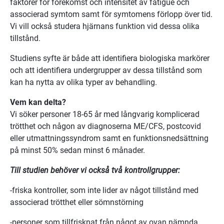
faktorer för förekomst och intensitet av fatigue och 
associerad symtom samt för symtomens förlopp över tid. 
Vi vill också studera hjärnans funktion vid dessa olika 
tillstånd.
Studiens syfte är både att identifiera biologiska markörer 
och att identifiera undergrupper av dessa tillstånd som 
kan ha nytta av olika typer av behandling.
Vem kan delta?
Vi söker personer 18-65 år med långvarig komplicerad 
trötthet och någon av diagnoserna ME/CFS, postcovid 
eller utmattningssyndrom samt en funktionsnedsättning 
på minst 50% sedan minst 6 månader.
Till studien behöver vi också två kontrollgrupper:
-friska kontroller, som inte lider av något tillstånd med 
associerad trötthet eller sömnstörning
-personer som tillfrisknat från något av ovan nämnda 