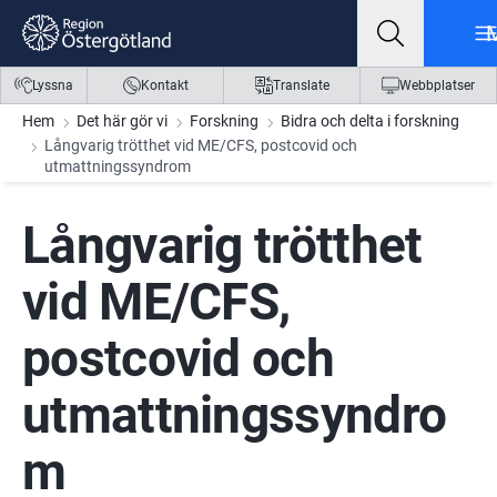
Gå till innehåll
Gå till meny
Gå till sidfot
Lyssna
Kontakt
Translate
Webbplatser
Hem
Det här gör vi
Forskning
Bidra och delta i forskning
Långvarig trötthet vid ME/CFS, postcovid och
utmattningssyndrom
Långvarig trötthet 
vid ME/CFS, 
postcovid och 
utmattningssyndro
m