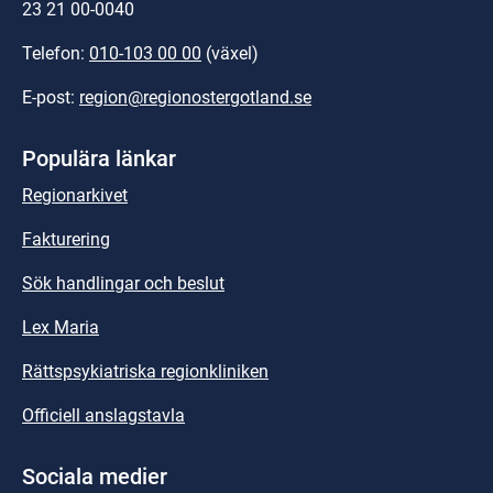
23 21 00-0040
Telefon: 
010-103 00 00
 (växel)
E-post: 
region@regionostergotland.se
Populära länkar
Regionarkivet
Fakturering
Sök handlingar och beslut
Lex Maria
Rättspsykiatriska regionkliniken
Officiell anslagstavla
Sociala medier