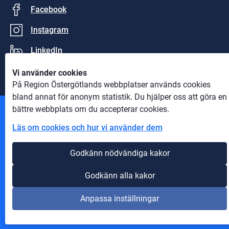
Facebook
Instagram
LinkedIn
Vi använder cookies
På Region Östergötlands webbplatser används cookies
bland annat för anonym statistik. Du hjälper oss att göra en
bättre webbplats om du accepterar cookies.
Andra webbplatser
Läs om cookies och hur vi använder dem
Information om cookies
Godkänn nödvändiga kakor
Till 1177
Om webbplatsen
Godkänn alla kakor
Tillgänglighet på webbplatsen
Anpassa inställningar
Innehåll A-Ö