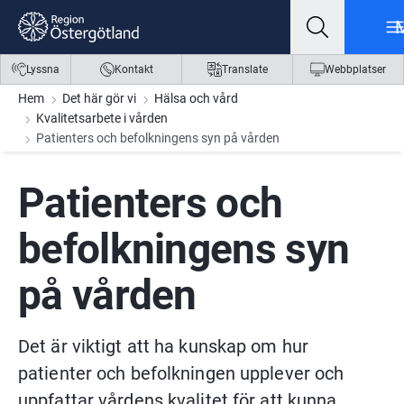
Gå till innehåll
Gå till meny
Gå till sidfot
Lyssna
Kontakt
Translate
Webbplatser
Hem
Det här gör vi
Hälsa och vård
Kvalitetsarbete i vården
Patienters och befolkningens syn på vården
Patienters och 
befolkningens syn 
på vården
Det är viktigt att ha kunskap om hur 
patienter och befolkningen upplever och 
uppfattar vårdens kvalitet för att kunna 