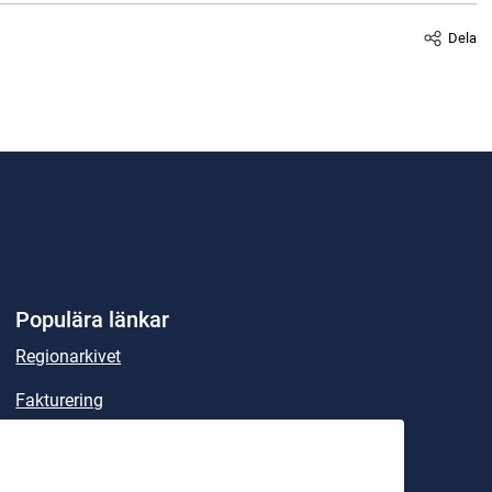
Dela
Populära länkar
Regionarkivet
Fakturering
Sök handlingar och beslut
Lex Maria