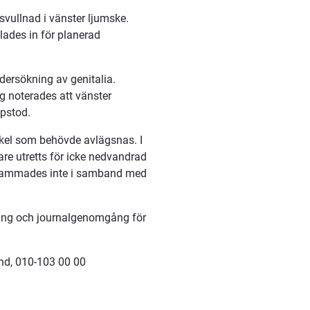
ullnad i vänster ljumske. 
ades in för planerad 
ersökning av genitalia. 
 noterades att vänster 
ppstod.
ikel som behövde avlägsnas. I 
e utretts för icke nedvandrad 
rksammades inte i samband med 
ning och journalgenomgång för 
nd, 010-103 00 00