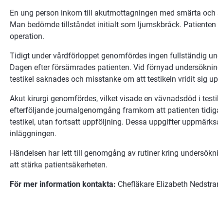
En ung person inkom till akutmottagningen med smärta och sv
Man bedömde tillståndet initialt som ljumskbråck. Patienten l
operation.
Tidigt under vårdförloppet genomfördes ingen fullständig und
Dagen efter försämrades patienten. Vid förnyad undersökning
testikel saknades och misstanke om att testikeln vridit sig u
Akut kirurgi genomfördes, vilket visade en vävnadsdöd i test
efterföljande journalgenomgång framkom att patienten tidigar
testikel, utan fortsatt uppföljning. Dessa uppgifter uppmä
inläggningen.
Händelsen har lett till genomgång av rutiner kring undersök
att stärka patientsäkerheten.
För mer information kontakta: 
Chefläkare Elizabeth Nedstra