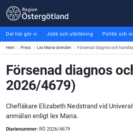
Gå till innehåll
Gå till meny
Gå till sidfot
Det här gör vi
Jobb och utbildning
Politik och i
Hem
Press
Lex Maria-ärenden
Försenad diagnos och handläg
Försenad diagnos och
2026/4679)
Chefläkare Elizabeth Nedstrand vid Universit
anmälan enligt lex Maria.
Diarienummer: 
RÖ 2026/4679