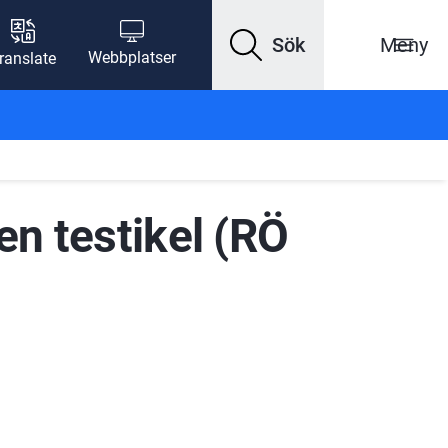
Sök
Meny
Webbplatser
ranslate
n testikel (RÖ 