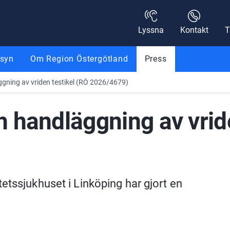
Lyssna
Kontakt
T
nsyn
Om Region Östergötland
Press
gning av vriden testikel (RÖ 2026/4679)
 handläggning av vride
etssjukhuset i Linköping har gjort en 