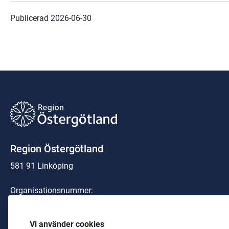
Publicerad 
2026-06-30
Region Östergötland
581 91 Linköping
Organisationsnummer:
23 21 00-0040
Telefon: 
010-103 00 00
 (växel)
Vi använder cookies