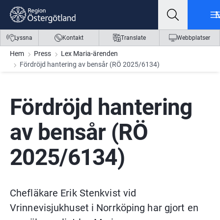
Gå till innehåll
Gå till meny
Gå till sidfot
Lyssna
Kontakt
Translate
Webbplatser
Hem
Press
Lex Maria-ärenden
Fördröjd hantering av bensår (RÖ 2025/6134)
Fördröjd hantering 
av bensår (RÖ 
2025/6134)
Chefläkare Erik Stenkvist vid 
Vrinnevisjukhuset i Norrköping har gjort en 