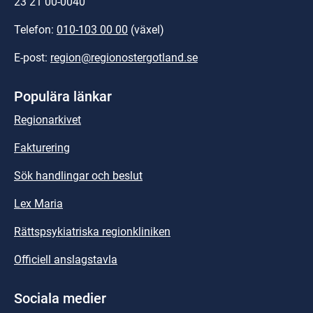
23 21 00-0040
Telefon: 
010-103 00 00
 (växel)
E-post: 
region@regionostergotland.se
Populära länkar
Regionarkivet
Fakturering
Sök handlingar och beslut
Lex Maria
Rättspsykiatriska regionkliniken
Officiell anslagstavla
Sociala medier