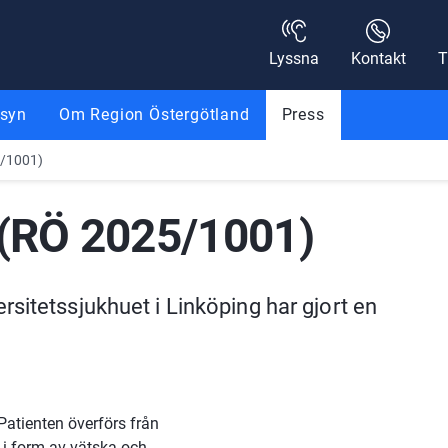
Lyssna
Kontakt
T
nsyn
Om Region Östergötland
Press
5/1001)
 (RÖ 2025/1001)
sitetssjukhuet i Linköping har gjort en 
atienten överförs från 
i form av vätska och 