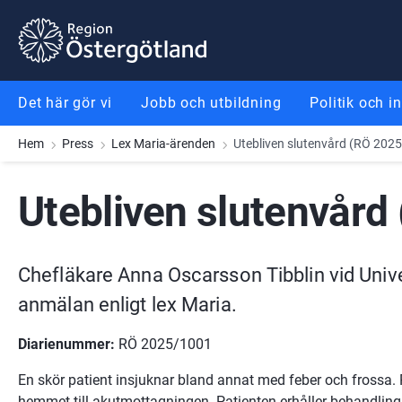
Gå till innehåll
Gå till meny
Gå till sidfot
Det här gör vi
Jobb och utbildning
Politik och i
Hem
Press
Lex Maria-ärenden
Utebliven slutenvård (RÖ 202
Utebliven slutenvård
Chefläkare Anna Oscarsson Tibblin vid Univer
anmälan enligt lex Maria.
Diarienummer: 
RÖ 2025/1001
En skör patient insjuknar bland annat med feber och frossa. P
hemmet till akutmottagningen. Patienten erhåller behandling 