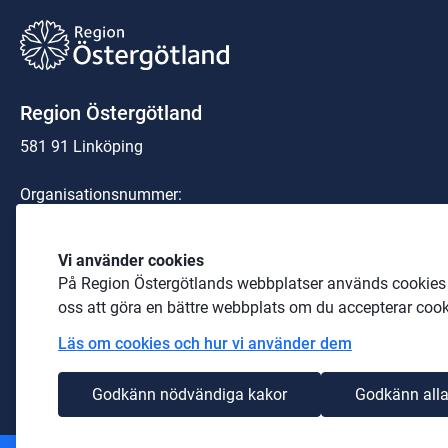
Region Östergötland
581 91 Linköping
Organisationsnummer:
23 21 00-0040
Telefon: 
010-103 00 00
 (växel)
Vi använder cookies
På Region Östergötlands webbplatser används cookies b
E-post: 
region@regionostergotland.se
oss att göra en bättre webbplats om du accepterar cook
Läs om cookies och hur vi använder dem
Godkänn nödvändiga kakor
Godkänn alla