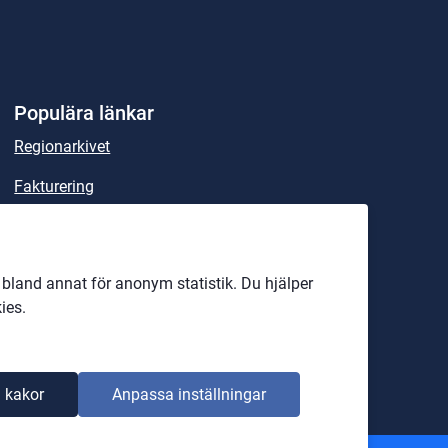
Populära länkar
Regionarkivet
Fakturering
Sök handlingar och beslut
Lex Maria
land annat för anonym statistik. Du hjälper
Rättspsykiatriska regionkliniken
ies.
Officiell anslagstavla
 kakor
Anpassa inställningar