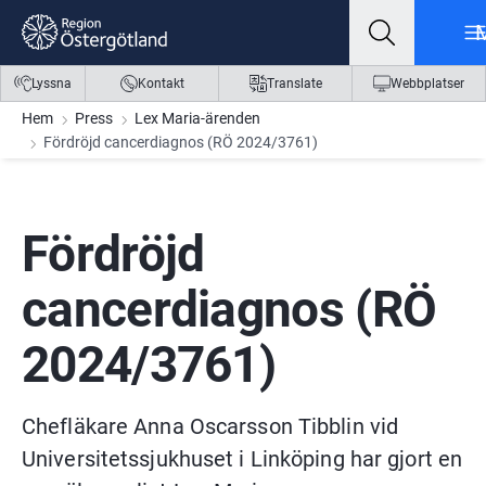
Gå till innehåll
Gå till meny
Gå till sidfot
Lyssna
Kontakt
Translate
Webbplatser
Hem
Press
Lex Maria-ärenden
Fördröjd cancerdiagnos (RÖ 2024/3761)
Fördröjd 
cancerdiagnos (RÖ 
2024/3761)
Chefläkare Anna Oscarsson Tibblin vid 
Universitetssjukhuset i Linköping har gjort en 