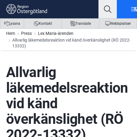
Gå till innehåll
Gå till meny
Gå till sidfot
Lyssna
Kontakt
Translate
Webbplatser
Hem
Press
Lex Maria-ärenden
Allvarlig läkemedelsreaktion vid känd överkänslighet (RÖ 2022-
13332)
Allvarlig 
läkemedelsreaktion 
vid känd 
överkänslighet (RÖ 
2022-13332)