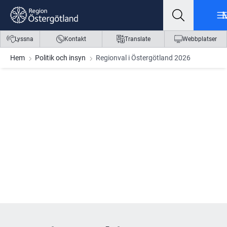
Gå till innehåll
Gå till meny
Gå till sidfot
Lyssna
Kontakt
Translate
Webbplatser
Hem
Politik och insyn
Regionval i Östergötland 2026