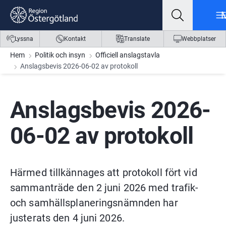
Gå till innehåll
Gå till meny
Gå till sidfot
Lyssna
Kontakt
Translate
Webbplatser
Hem
Politik och insyn
Officiell anslagstavla
Anslagsbevis 2026-06-02 av protokoll
Anslagsbevis 2026-
06-02 av protokoll
Härmed tillkännages att protokoll fört vid 
sammanträde den 2 juni 2026 med trafik- 
och samhällsplaneringsnämnden har 
justerats den 4 juni 2026.