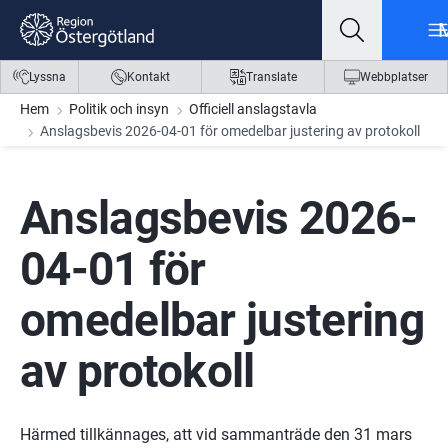
Gå till innehåll
Gå till meny
Gå till sidfot
Lyssna
Kontakt
Translate
Webbplatser
Hem
Politik och insyn
Officiell anslagstavla
Anslagsbevis 2026-04-01 för omedelbar justering av protokoll
Anslagsbevis 2026-
04-01 för 
omedelbar justering 
av protokoll 
Härmed tillkännages, att vid sammanträde den 31 mars 