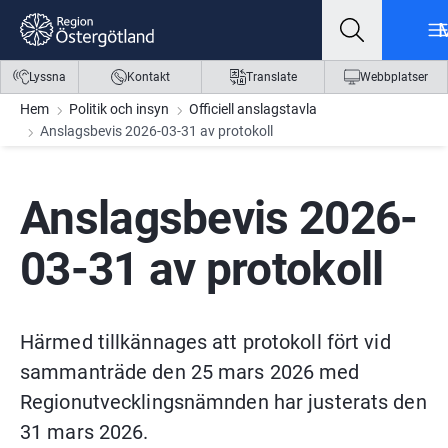
Gå till innehåll
Gå till meny
Gå till sidfot
Lyssna
Kontakt
Translate
Webbplatser
Hem
Politik och insyn
Officiell anslagstavla
Anslagsbevis 2026-03-31 av protokoll
Anslagsbevis 2026-
03-31 av protokoll
Härmed tillkännages att protokoll fört vid 
sammanträde den 25 mars 2026 med 
Regionutvecklingsnämnden har justerats den 
31 mars 2026.