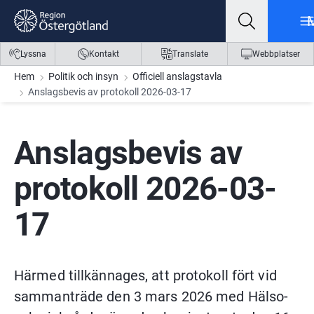
Gå till innehåll
Gå till meny
Gå till sidfot
Lyssna
Kontakt
Translate
Webbplatser
Hem
Politik och insyn
Officiell anslagstavla
Anslagsbevis av protokoll 2026-03-17
Anslagsbevis av 
protokoll 2026-03-
17
Härmed tillkännages, att protokoll fört vid 
sammanträde den 3 mars 2026 med Hälso- 