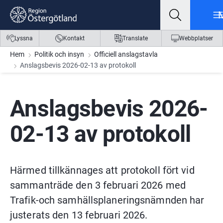
Gå till innehåll
Gå till meny
Gå till sidfot
Lyssna
Kontakt
Translate
Webbplatser
Hem
Politik och insyn
Officiell anslagstavla
Anslagsbevis 2026-02-13 av protokoll
Anslagsbevis 2026-
02-13 av protokoll
Härmed tillkännages att protokoll fört vid 
sammanträde den 3 februari 2026 med 
Trafik-och samhällsplaneringsnämnden har 
justerats den 13 februari 2026.