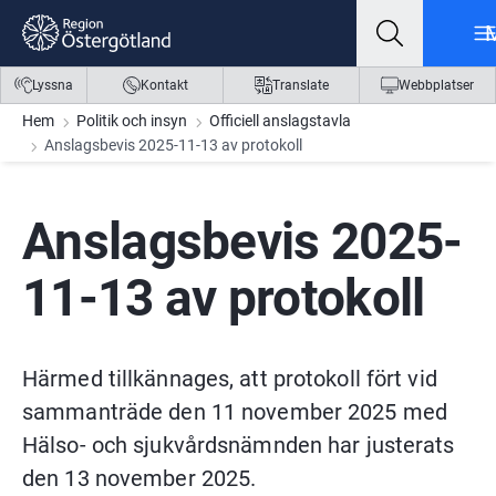
Gå till innehåll
Gå till meny
Gå till sidfot
Lyssna
Kontakt
Translate
Webbplatser
Hem
Politik och insyn
Officiell anslagstavla
Anslagsbevis 2025-11-13 av protokoll
Anslagsbevis 2025-
11-13 av protokoll
Härmed tillkännages, att protokoll fört vid 
sammanträde den 11 november 2025 med 
Hälso- och sjukvårdsnämnden har justerats 
den 13 november 2025.