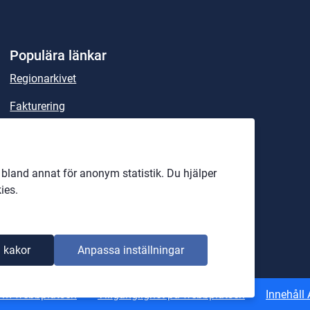
Populära länkar
Regionarkivet
Fakturering
Sök handlingar och beslut
Lex Maria
land annat för anonym statistik. Du hjälper
Rättspsykiatriska regionkliniken
ies.
Officiell anslagstavla
 kakor
Anpassa inställningar
Om webbplatsen
Tillgänglighet på webbplatsen
Innehåll 