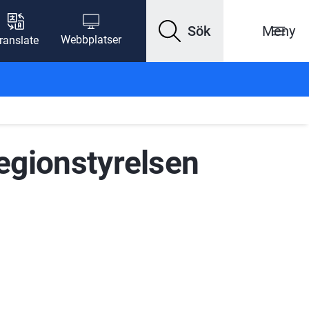
Sök
Meny
Webbplatser
ranslate
egionstyrelsen