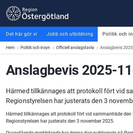
Gå till innehåll
Gå till meny
Gå till sidfot
Det här gör vi
Jobb och utbildning
Politik och i
Hem
Politik och insyn
Officiell anslagstavla
Anslagbevis 2025-
Anslagbevis 2025-11-
Härmed tillkännages att protokoll fört vid
Regionstyrelsen har justerats den 3 novemb
Härmed tillkännages att protokoll fört vid sammanträde den
Regionstyrelsen har justerats den 3 november 2025.
Ovanstående meddelande har denna dag publicerats på Regi