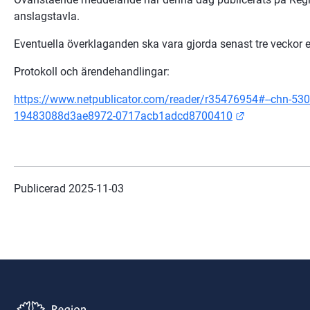
anslagstavla.
Eventuella överklaganden ska vara gjorda senast tre veckor e
Protokoll och ärendehandlingar:
https://www.netpublicator.com/reader/r35476954#--chn-53
Länk till ann
19483088d3ae8972-0717acb1adcd8700410
Publicerad 
2025-11-03