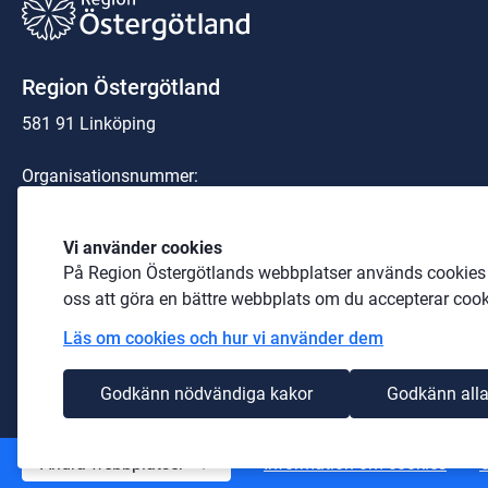
Region Östergötland
581 91 Linköping
Organisationsnummer:
23 21 00-0040
Telefon: 
010-103 00 00
 (växel)
Vi använder cookies
På Region Östergötlands webbplatser används cookies b
E-post: 
region@regionostergotland.se
oss att göra en bättre webbplats om du accepterar cook
Läs om cookies och hur vi använder dem
Godkänn nödvändiga kakor
Godkänn alla
Andra webbplatser
Information om cookies