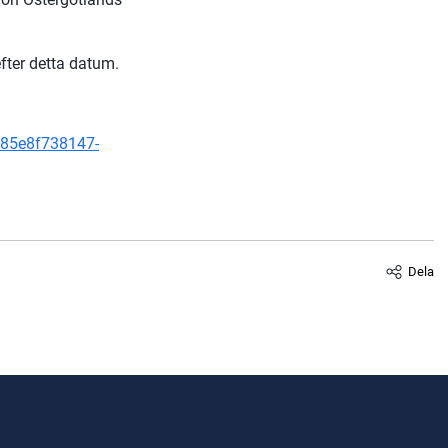
fter detta datum.
085e8f738147-
an webbplats.
Dela