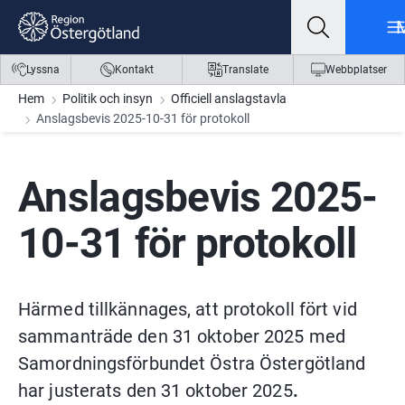
Gå till innehåll
Gå till meny
Gå till sidfot
Lyssna
Kontakt
Translate
Webbplatser
Hem
Politik och insyn
Officiell anslagstavla
Anslagsbevis 2025-10-31 för protokoll
Anslagsbevis 2025-
10-31 för protokoll
Härmed tillkännages, att protokoll fört vid 
sammanträde den 31 oktober 2025 med 
Samordningsförbundet Östra Östergötland 
har justerats den 31 oktober 2025
.