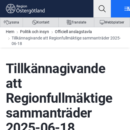
Gå till innehåll
Gå till meny
Gå till sidfot
Lyssna
Kontakt
Translate
Webbplatser
Hem
Politik och insyn
Officiell anslagstavla
Tillkännagivande att Regionfullmäktige sammanträder 2025-
06-18
Tillkännagivande 
att 
Regionfullmäktige 
sammanträder 
2025-06-18