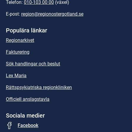
Telefon: 
010-103 00 00
 (växel)
E-post: 
region@regionostergotland.se
Populära länkar
Regionarkivet
Fakturering
Sök handlingar och beslut
Lex Maria
Rättspsykiatriska regionkliniken
Officiell anslagstavla
Sociala medier
Facebook