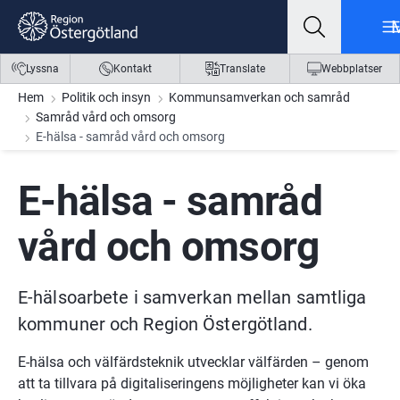
Gå till innehåll
Gå till meny
Gå till sidfot
Lyssna
Kontakt
Translate
Webbplatser
Hem
Politik och insyn
Kommunsamverkan och samråd
Samråd vård och omsorg
E-hälsa - samråd vård och omsorg
E-hälsa - samråd 
vård och omsorg
E-hälsoarbete i samverkan mellan samtliga 
kommuner och Region Östergötland.
E-hälsa och välfärdsteknik utvecklar välfärden – genom 
att ta tillvara på digitaliseringens möjligheter kan vi öka 