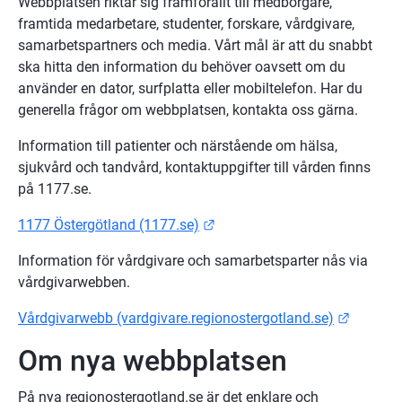
Webbplatsen riktar sig framförallt till medborgare, 
framtida medarbetare, studenter, forskare, vårdgivare, 
samarbetspartners och media. Vårt mål är att du snabbt 
ska hitta den information du behöver oavsett om du 
använder en dator, surfplatta eller mobiltelefon. Har du 
generella frågor om webbplatsen, kontakta oss gärna.
Information till patienter och närstående om hälsa, 
sjukvård och tandvård, kontaktuppgifter till vården finns 
på 1177.se.
Länk till annan webbplats.
1177 Östergötland (1177.se)
Information för vårdgivare och samarbetsparter nås via 
vårdgivarwebben.
Länk til
Vårdgivarwebb (vardgivare.regionostergotland.se)
Om nya webbplatsen
På nya regionostergotland.se är det enklare och 