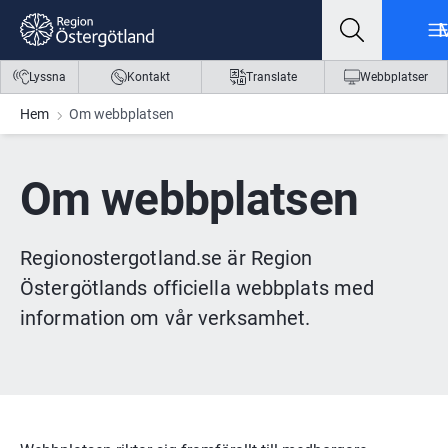
Gå till innehåll
Gå till meny
Gå till sidfot
Lyssna
Kontakt
Translate
Webbplatser
Hem
Om webbplatsen
Om webbplatsen
Regionostergotland.se är Region 
Östergötlands officiella webbplats med 
information om vår verksamhet.