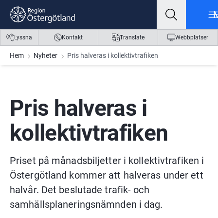
Gå till innehåll
Gå till meny
Gå till sidfot
Lyssna
Kontakt
Translate
Webbplatser
Hem
Nyheter
Pris halveras i kollektivtrafiken
Pris halveras i 
kollektivtrafiken
Priset på månadsbiljetter i kollektivtrafiken i 
Östergötland kommer att halveras under ett 
halvår. Det beslutade trafik- och 
samhällsplaneringsnämnden i dag.