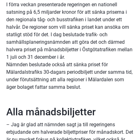
I förra veckan presenterade regeringen en nationell 
satsning på 6,5 miljarder kronor för att sänka priserna i 
den regionala tåg- och busstrafiken i landet under ett 
halvår. De regioner som vill sänka priset kan ansöka om 
statligt stöd för det. I dag beslutade trafik- och 
samhällsplaneringsnämnden att göra det och därmed 
halvera priset på månadsbiljetter i Östgötatrafiken mellan 
1 juli och 31 december i år. 
Nämnden beslutade också att sänka priset för 
Mälardalstrafiks 30-dagars periodbiljett under samma tid, 
under förutsättning att alla regioner i Mälardalen som 
äger bolaget fattar samma beslut.
Alla månadsbiljetter
– Jag är glad att nämnden sagt ja till regeringens 
erbjudande om halverade biljettpriser för månadskort. Det 
är nu mycket fokus på kollektivtrafiken, vilket också är 