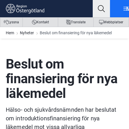
Gå till innehåll
Gå till meny
Gå till sidfot
Lyssna
Kontakt
Translate
Webbplatser
Hem
Nyheter
Beslut om finansiering för nya läkemedel
Beslut om 
finansiering för nya 
läkemedel
Hälso- och sjukvårdsnämnden har beslutat 
om introduktionsfinansiering för nya 
läkemedel mot vissa allvarliga 