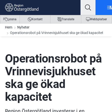
Gå till innehåll
Gå till meny
Gå till sidfot
Lyssna
Kontakt
Translate
Webbplatser
Hem
Nyheter
Operationsrobot på Vrinnevisjukhuset ska ge ökad kapacitet
Operationsrobot på 
Vrinnevisjukhuset 
ska ge ökad 
kapacitet
Region Östergötland investerar i en 