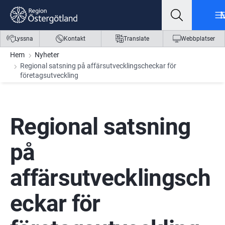
Gå till innehåll
Gå till meny
Gå till sidfot
Lyssna
Kontakt
Translate
Webbplatser
Hem
Nyheter
Regional satsning på affärsutvecklingscheckar för
företagsutveckling
Regional satsning 
på 
affärsutvecklingsch
eckar för 