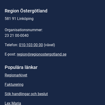
Region Östergötland
581 91 Linköping
Organisationsnummer:
23 21 00-0040
Telefon: 
010-103 00 00
 (växel)
E-post: 
region@regionostergotland.se
Populära länkar
Regionarkivet
Fakturering
Sök handlingar och beslut
Lex Maria