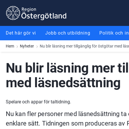
Gå till innehåll
Gå till meny
Gå till sidfot
Det här gör vi
Jobb och utbildning
Politik och i
Hem
Nyheter
Nu blir läsning mer tillgänglig för östgötar med lä
Nu blir läsning mer til
med läsnedsättning
Spelare och appar för taltidning.
Nu kan fler personer med läsnedsättning ta de
enklare sätt. Tidningen som produceras av R