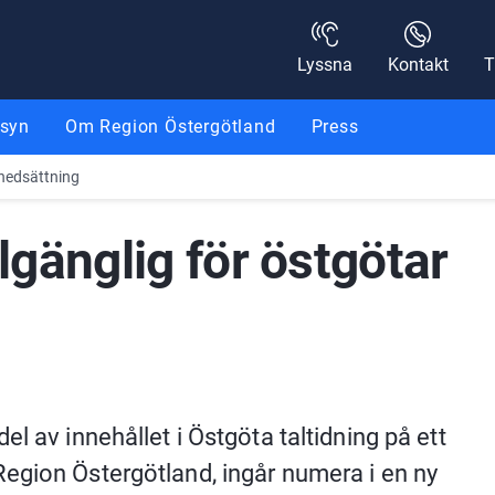
Lyssna
Kontakt
T
nsyn
Om Region Östergötland
Press
snedsättning
lgänglig för östgötar 
l av innehållet i Östgöta taltidning på ett 
egion Östergötland, ingår numera i en ny 