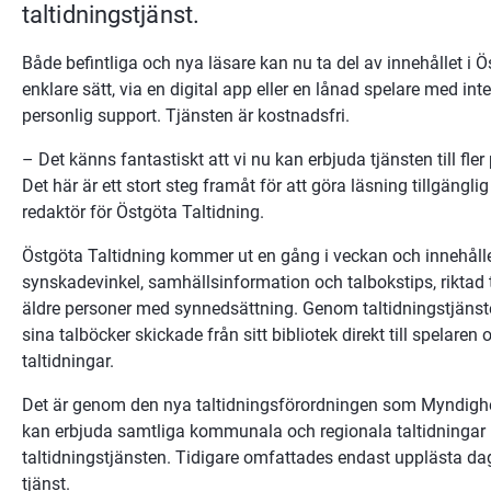
taltidningstjänst.
Både befintliga och nya läsare kan nu ta del av innehållet i Ös
enklare sätt, via en digital app eller en lånad spelare med in
personlig support. Tjänsten är kostnadsfri.
– Det känns fantastiskt att vi nu kan erbjuda tjänsten till fle
Det här är ett stort steg framåt för att göra läsning tillgänglig
redaktör för Östgöta Taltidning.
Östgöta Taltidning kommer ut en gång i veckan och innehåll
synskadevinkel, samhällsinformation och talbokstips, riktad 
äldre personer med synnedsättning. Genom taltidningstjänst
sina talböcker skickade från sitt bibliotek direkt till spelaren o
taltidningar.
Det är genom den nya taltidningsförordningen som Myndighete
kan erbjuda samtliga kommunala och regionala taltidningar i Sv
taltidningstjänsten. Tidigare omfattades endast upplästa dag
tjänst.