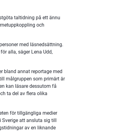
tgöta taltidning på ett ännu 
ternetuppkoppling och 
r personer med läsnedsättning. 
 för alla, säger Lena Udd, 
er bland annat reportage med 
till målgruppen som primärt är 
en kan läsare dessutom få 
ch ta del av flera olika 
n för tillgängliga medier 
erige att ansluta sig till 
stidningar av en liknande 