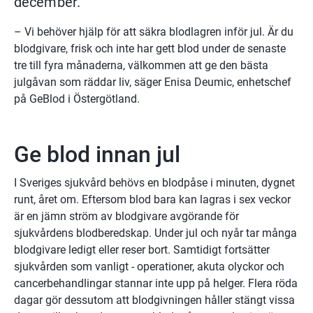
december.
– Vi behöver hjälp för att säkra blodlagren inför jul. Är du 
blodgivare, frisk och inte har gett blod under de senaste 
tre till fyra månaderna, välkommen att ge den bästa 
julgåvan som räddar liv, säger Enisa Deumic, enhetschef 
på GeBlod i Östergötland.
Ge blod innan jul
I Sveriges sjukvård behövs en blodpåse i minuten, dygnet 
runt, året om. Eftersom blod bara kan lagras i sex veckor 
är en jämn ström av blodgivare avgörande för 
sjukvårdens blodberedskap. Under jul och nyår tar många 
blodgivare ledigt eller reser bort. Samtidigt fortsätter 
sjukvården som vanligt - operationer, akuta olyckor och 
cancerbehandlingar stannar inte upp på helger. Flera röda 
dagar gör dessutom att blodgivningen håller stängt vissa 