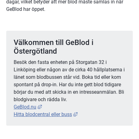
dagar, vilket betyder att mer blod måste samlas in när 
GeBlod har öppet.
Välkommen till GeBlod i 
Östergötland
Besök den fasta enheten på Storgatan 32 i 
Linköping eller någon av de cirka 40 hållplatserna i 
länet som blodbussen står vid. Boka tid eller kom 
spontant på drop-in. Har du inte gett blod tidigare 
börjar du med att skicka in en intresseanmälan. Bli 
blodgivare och rädda liv.
Länk till annan webbplats, öppnas i nytt föns
GeBlod.nu
Länk till annan webbplats, ö
Hitta blodcentral eller buss