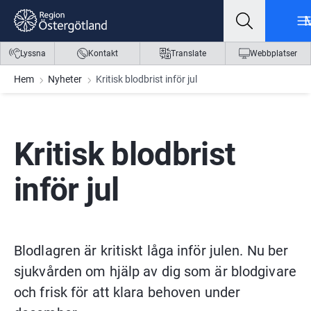
Gå till innehåll
Gå till meny
Gå till sidfot
Lyssna
Kontakt
Translate
Webbplatser
Hem
Nyheter
Kritisk blodbrist inför jul
Kritisk blodbrist 
inför jul
Blodlagren är kritiskt låga inför julen. Nu ber 
sjukvården om hjälp av dig som är blodgivare 
och frisk för att klara behoven under 