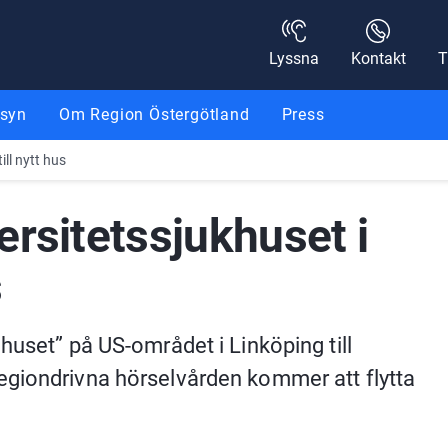
Lyssna
Kontakt
T
nsyn
Om Region Östergötland
Press
ill nytt hus
rsitetssjukhuset i 
s
huset” på US-området i Linköping till 
giondrivna hörselvården kommer att flytta 