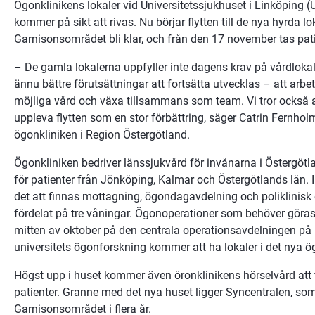
Ögonklinikens lokaler vid Universitetssjukhuset i Linköping (
kommer på sikt att rivas. Nu börjar flytten till de nya hyrda 
Garnisonsområdet bli klar, och från den 17 november tas pat
– De gamla lokalerna uppfyller inte dagens krav på vårdlokale
ännu bättre förutsättningar att fortsätta utvecklas – att arbet
möjliga vård och växa tillsammans som team. Vi tror också a
uppleva flytten som en stor förbättring, säger Catrin Fernhol
ögonkliniken i Region Östergötland.
Ögonkliniken bedriver länssjukvård för invånarna i Östergötl
för patienter från Jönköping, Kalmar och Östergötlands län.
det att finnas mottagning, ögondagavdelning och poliklinisk
fördelat på tre våningar. Ögonoperationer som behöver göras
mitten av oktober på den centrala operationsavdelningen på 
universitets ögonforskning kommer att ha lokaler i det nya 
Högst upp i huset kommer även öronklinikens hörselvård att f
patienter. Granne med det nya huset ligger Syncentralen, som
Garnisonsområdet i flera år.