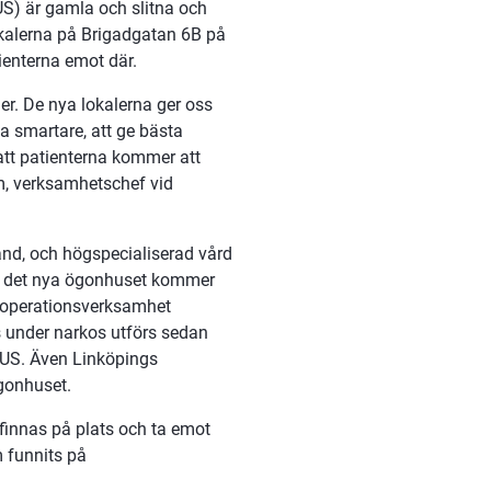
US) är gamla och slitna och 
lokalerna på Brigadgatan 6B på 
ienterna emot där.
r. De nya lokalerna ger oss 
a smartare, att ge bästa 
tt patienterna kommer att 
m, verksamhetschef vid 
and, och högspecialiserad vård 
 I det nya ögonhuset kommer 
 operationsverksamhet 
 under narkos utförs sedan 
US. Även Linköpings 
ögonhuset.
innas på plats och ta emot 
 funnits på 