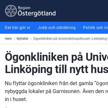
Gå till innehåll
Gå till meny
Gå till sidfot
Det här gör vi
Jobb och utbildning
Politik och i
Hem
Nyheter
Ögonkliniken på Universitetssjukhuset i Linköping t
Ögonkliniken på Unive
Linköping till nytt hu
Nu flyttar ögonkliniken från det gamla ”ögon
nybyggda lokaler på Garnisonen. Även den re
in i huset.