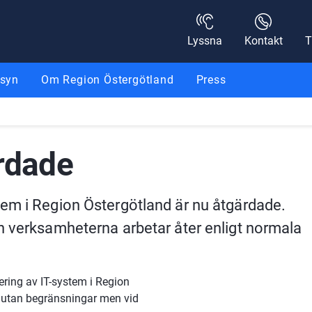
Lyssna
Kontakt
T
nsyn
Om Region Östergötland
Press
ärdade
em i Region Östergötland är nu åtgärdade. 
h verksamheterna arbetar åter enligt normala 
ring av IT-system i Region 
utan begränsningar men vid 