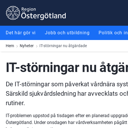
Gå till innehåll
Gå till meny
Gå till sidfot
Det här gör vi
Jobb och utbildning
Politik och i
Hem
Nyheter
IT-störningar nu åtgärdade
IT-störningar nu åtg
De IT-störningar som påverkat vårdnära syst
Särskild sjukvårdsledning har avvecklats oc
rutiner.
IT-problemen uppstod på tisdagen efter en planerad uppgrade
Östergötland. Under onsdagen har vårdverksamheten pågått 