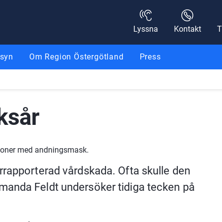
Lyssna
Kontakt
T
nsyn
Om Region Östergötland
Press
ksår
ersoner med andningsmask.
rrapporterad vårdskada. Ofta skulle den 
manda Feldt undersöker tidiga tecken på 