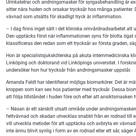
Urinkatetrar och andningsmasker för syrgasbehandling är ex
sitter nära huden och orsakar trycksår hos många patienter. D
vävnad som utsätts för skadligt tryck är inflammation.
– I dag finns inget sätt i det kliniska omvårdnadsarbetet att 
Den upptäcks först när inflammationen syns för blotta ögat
klassificeras den redan som ett trycksår av första graden, s
Hon är specialistsjuksköterska på akuta internmedicinska klin
Linköping och doktorand vid Linköpings universitet. I forsknin
undersöker hon hur trycksår från andningsmasker uppstår.
Amanda Feldt har identifierat möjliga biomarkörer. Det är mä
kroppen som kan ses hos patienter med trycksår. Dessa biom
att följa tillståndet i huden före och efter att ansiktsmasken 
– Näsan är ett särskilt utsatt område under andningsmaske
fettvävnad och skadan utvecklas snabbt från en rodnad till en 
vill utveckla metoder för att upptäcka och avbryta en vävnads
inte ännu blivit synlig i form av en rodnad eller ett sår, säge