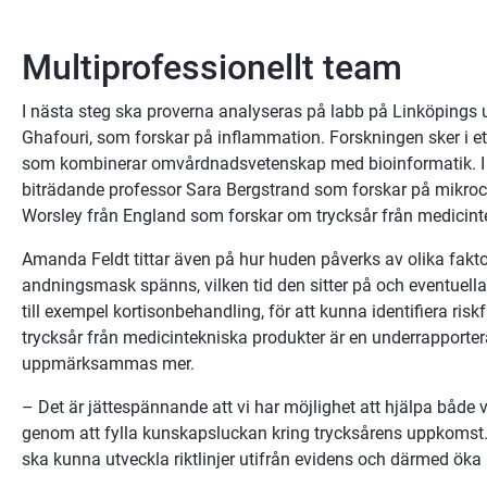
Multiprofessionellt team
I nästa steg ska proverna analyseras på labb på Linköpings un
Ghafouri, som forskar på inflammation. Forskningen sker i ett
som kombinerar omvårdnadsvetenskap med bioinformatik. I 
biträdande professor Sara Bergstrand som forskar på mikroci
Worsley från England som forskar om trycksår från medicint
Amanda Feldt tittar även på hur huden påverks av olika faktor
andningsmask spänns, vilken tid den sitter på och eventuella 
till exempel kortisonbehandling, för att kunna identifiera riskf
trycksår från medicintekniska produkter är en underrapport
uppmärksammas mer.
– Det är jättespännande att vi har möjlighet att hjälpa både 
genom att fylla kunskapsluckan kring trycksårens uppkomst. D
ska kunna utveckla riktlinjer utifrån evidens och därmed öka