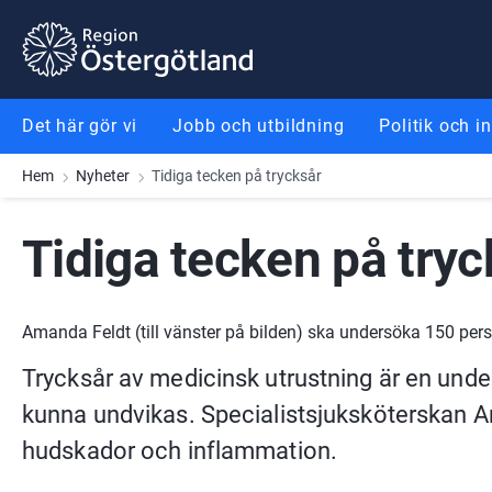
Gå till innehåll
Gå till meny
Gå till sidfot
Det här gör vi
Jobb och utbildning
Politik och i
Hem
Nyheter
Tidiga tecken på trycksår
Tidiga tecken på tryc
Amanda Feldt (till vänster på bilden) ska undersöka 150 p
Trycksår av medicinsk utrustning är en unde
kunna undvikas. Specialistsjuksköterskan A
hudskador och inflammation.