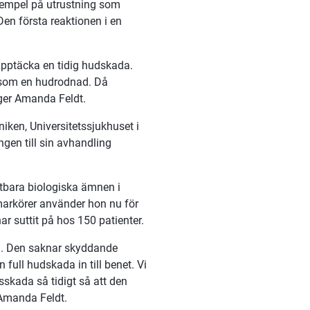
empel på utrustning som 
en första reaktionen i en 
upptäcka en tidig hudskada. 
 som en hudrodnad. Då 
äger Amanda Feldt.
iken, Universitetssjukhuset i 
gen till sin avhandling 
tbara biologiska ämnen i 
arkörer använder hon nu för 
har suttit på hos 150 patienter.
n. Den saknar skyddande 
full hudskada in till benet. Vi 
skada så tidigt så att den 
r Amanda Feldt.